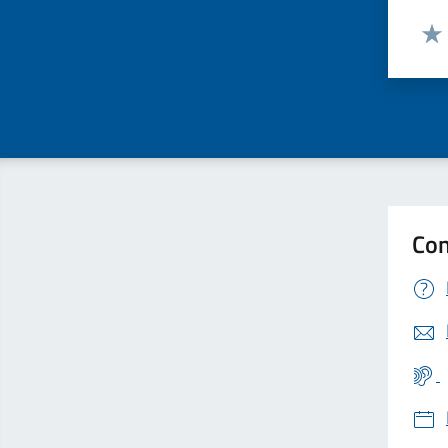
Valut
Valu
Con