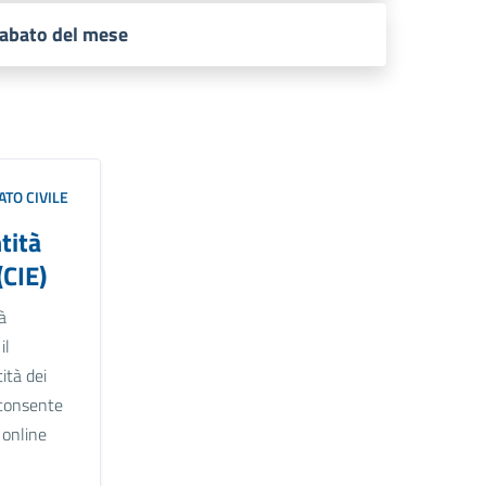
sabato del mese
TO CIVILE
tità
(CIE)
à
il
ità dei
e consente
i online