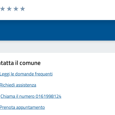
a da 1 a 5 stelle la pagina
ta 1 stelle su 5
Valuta 2 stelle su 5
Valuta 3 stelle su 5
Valuta 4 stelle su 5
Valuta 5 stelle su 5
tatta il comune
Leggi le domande frequenti
Richiedi assistenza
Chiama il numero 0161998124
Prenota appuntamento