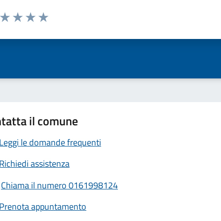
a da 1 a 5 stelle la pagina
ta 1 stelle su 5
Valuta 2 stelle su 5
Valuta 3 stelle su 5
Valuta 4 stelle su 5
Valuta 5 stelle su 5
tatta il comune
Leggi le domande frequenti
Richiedi assistenza
Chiama il numero 0161998124
Prenota appuntamento