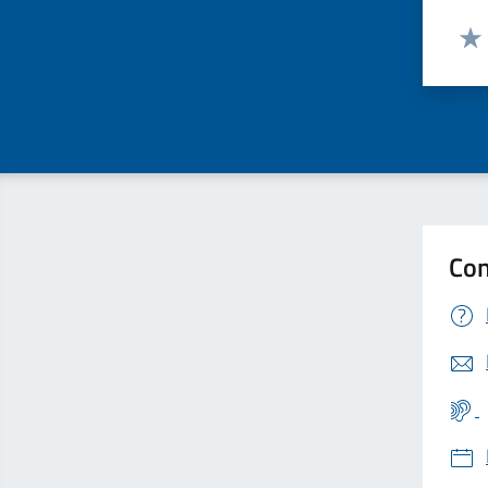
Valut
Valu
Con