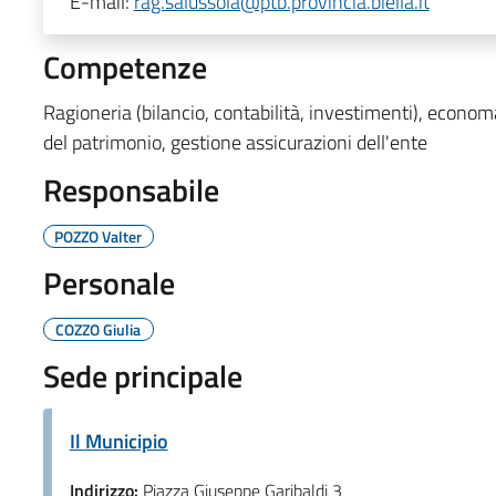
E-mail:
rag.salussola@ptb.provincia.biella.it
Competenze
Ragioneria (bilancio, contabilità, investimenti), econo
del patrimonio, gestione assicurazioni dell'ente
Responsabile
POZZO Valter
Personale
COZZO Giulia
Sede principale
Il Municipio
Indirizzo:
Piazza Giuseppe Garibaldi 3