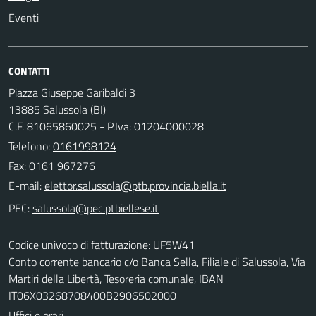
Eventi
CONTATTI
Piazza Giuseppe Garibaldi 3
13885 Salussola (BI)
C.F. 81065860025 - P.Iva: 01204000028
Telefono:
0161998124
Fax: 0161 967276
E-mail:
PEC:
Codice univoco di fatturazione: UF5W41
Conto corrente bancario c/o Banca Sella, Filiale di Salussola, Via
Martiri della Libertà, Tesoreria comunale, IBAN
IT06X03268708400B2906502000
Uffici e orari