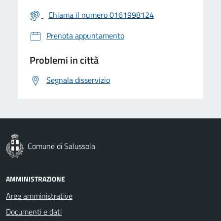
Chiama il numero 0161998124
Prenota appuntamento
Problemi in città
Segnala disservizio
Comune di Salussola
AMMINISTRAZIONE
Aree amministrative
Documenti e dati