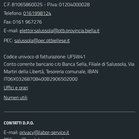
C.F. 81065860025 - P.Iva: 01204000028
Telefono:
0161998124
Fax: 0161 967276
E-mail:
PEC:
Codice univoco di fatturazione: UF5W41
Conto corrente bancario c/o Banca Sella, Filiale di Salussola, Via
Martiri della Libertà, Tesoreria comunale, IBAN
IT06X03268708400B2906502000
Uffici e orari
Numeri utili
CONTATTI D.P.O.
E-mail: