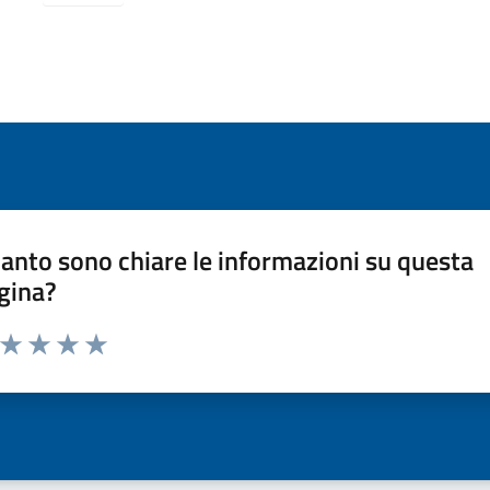
anto sono chiare le informazioni su questa
gina?
a da 1 a 5 stelle la pagina
ta 1 stelle su 5
Valuta 2 stelle su 5
Valuta 3 stelle su 5
Valuta 4 stelle su 5
Valuta 5 stelle su 5