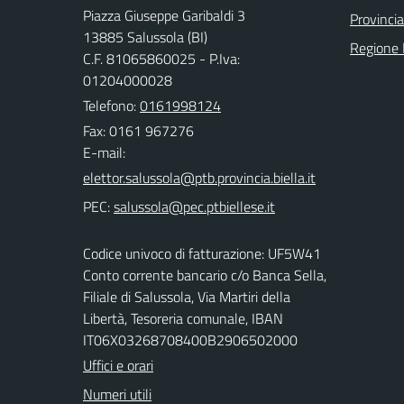
Piazza Giuseppe Garibaldi 3
Provincia
13885 Salussola (BI)
Regione
C.F. 81065860025 - P.Iva:
01204000028
Telefono:
0161998124
Fax: 0161 967276
E-mail:
PEC:
Codice univoco di fatturazione: UF5W41
Conto corrente bancario c/o Banca Sella,
Filiale di Salussola, Via Martiri della
Libertà, Tesoreria comunale, IBAN
IT06X03268708400B2906502000
Uffici e orari
Numeri utili