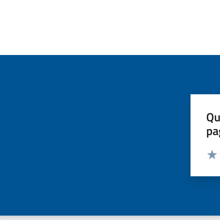
Qu
pa
Valut
Valu