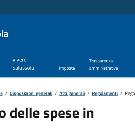
la
Vivere
Trasparenza
Salussola
Imposte
amministrativa
te
/
Disposizioni generali
/
Atti generali
/
Regolamenti
/
Rego
 delle spese in