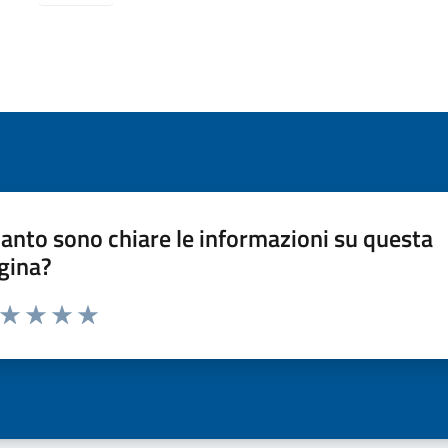
anto sono chiare le informazioni su questa
gina?
a da 1 a 5 stelle la pagina
ta 1 stelle su 5
Valuta 2 stelle su 5
Valuta 3 stelle su 5
Valuta 4 stelle su 5
Valuta 5 stelle su 5