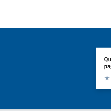
Qu
pa
Valut
Valu