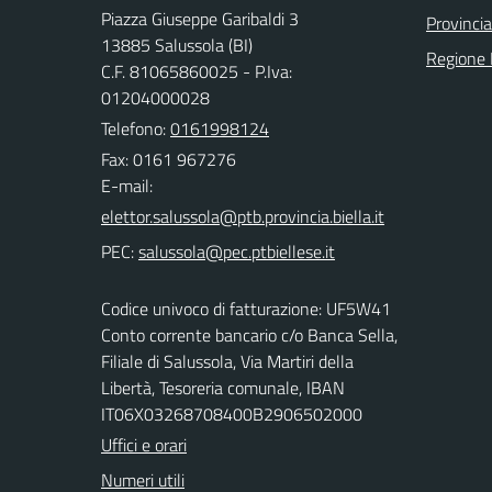
Piazza Giuseppe Garibaldi 3
Provincia
13885 Salussola (BI)
Regione
C.F. 81065860025 - P.Iva:
01204000028
Telefono:
0161998124
Fax: 0161 967276
E-mail:
PEC:
Codice univoco di fatturazione: UF5W41
Conto corrente bancario c/o Banca Sella,
Filiale di Salussola, Via Martiri della
Libertà, Tesoreria comunale, IBAN
IT06X03268708400B2906502000
Uffici e orari
Numeri utili