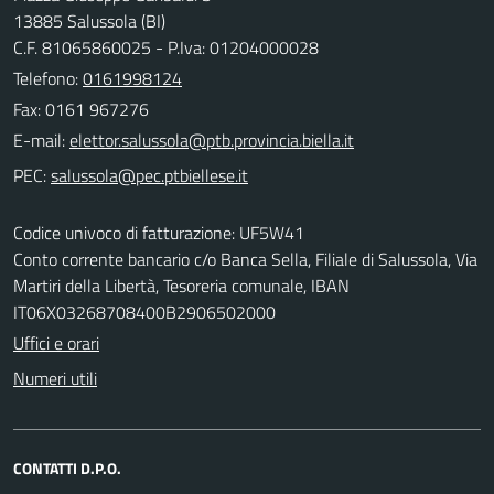
13885 Salussola (BI)
C.F. 81065860025 - P.Iva: 01204000028
Telefono:
0161998124
Fax: 0161 967276
E-mail:
PEC:
Codice univoco di fatturazione: UF5W41
Conto corrente bancario c/o Banca Sella, Filiale di Salussola, Via
Martiri della Libertà, Tesoreria comunale, IBAN
IT06X03268708400B2906502000
Uffici e orari
Numeri utili
CONTATTI D.P.O.