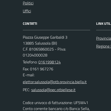
Politici
Uffici
CONTATTI
LINK UTIL
Piazza Giuseppe Garibaldi 3
Provincia
13885 Salussola (BI)
Regione
C.F. 81065860025 - P.Iva:
01204000028
Telefono:
0161998124
Fax: 0161 967276
E-mail:
PEC:
Codice univoco di fatturazione: UF5W41
Conto corrente bancario c/o Banca Sella,