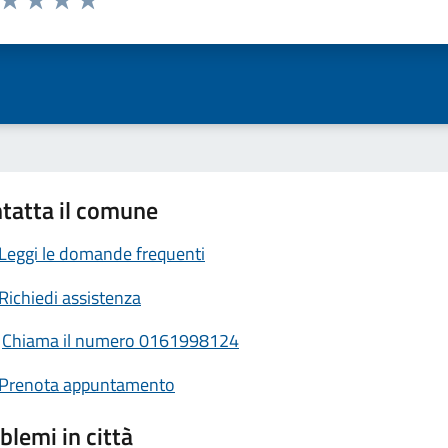
ta 1 stelle su 5
Valuta 2 stelle su 5
Valuta 3 stelle su 5
Valuta 4 stelle su 5
Valuta 5 stelle su 5
tatta il comune
Leggi le domande frequenti
Richiedi assistenza
Chiama il numero 0161998124
Prenota appuntamento
blemi in città