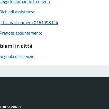
Leggi le domande frequenti
Richiedi assistenza
Chiama il numero 0161998124
Prenota appuntamento
blemi in città
Segnala disservizio
E DI SERVIZIO