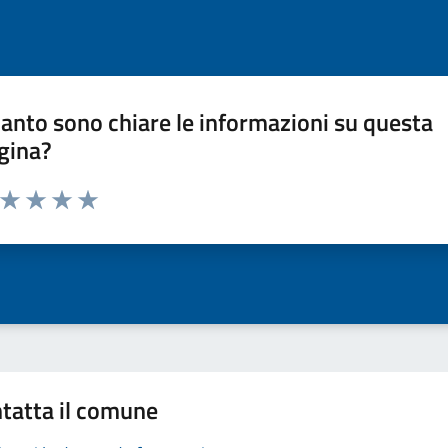
anto sono chiare le informazioni su questa
gina?
a da 1 a 5 stelle la pagina
ta 1 stelle su 5
Valuta 2 stelle su 5
Valuta 3 stelle su 5
Valuta 4 stelle su 5
Valuta 5 stelle su 5
tatta il comune