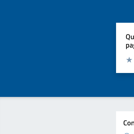
Qu
pa
Valut
Valu
Con