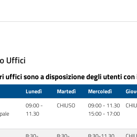
o Uffici
ri uffici sono a disposizione degli utenti con 
o
Lunedì
Martedì
Mercoledì
Giov
09:00 -
CHIUSO
09:00 - 11.30
CHI
pale
11.30
15:00 - 17:00
8:30-
8:30-
8:30-11.30
CHI