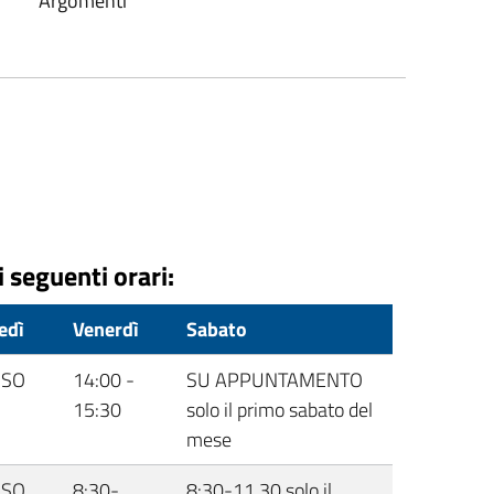
Argomenti
i seguenti orari:
edì
Venerdì
Sabato
USO
14:00 -
SU APPUNTAMENTO
15:30
solo il primo sabato del
mese
USO
8:30-
8:30-11.30 solo il