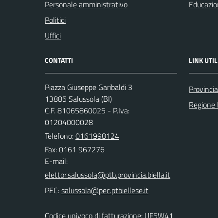
Personale amministrativo
Educazio
Politici
Uffici
CONTATTI
LINK UTIL
Piazza Giuseppe Garibaldi 3
Provincia
13885 Salussola (BI)
Regione
C.F. 81065860025 - P.Iva:
01204000028
Telefono:
0161998124
Fax: 0161 967276
E-mail:
PEC:
Codice univoco di fatturazione: UF5W41