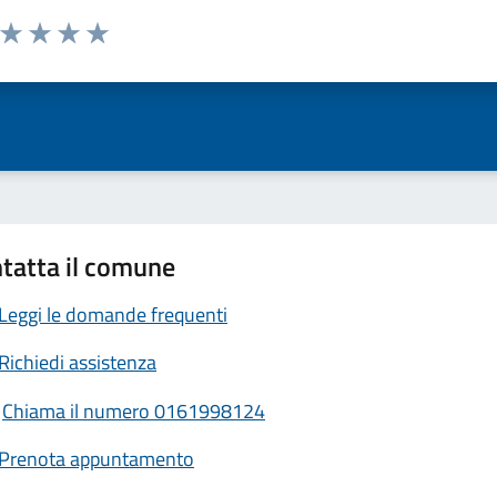
a da 1 a 5 stelle la pagina
ta 1 stelle su 5
Valuta 2 stelle su 5
Valuta 3 stelle su 5
Valuta 4 stelle su 5
Valuta 5 stelle su 5
tatta il comune
Leggi le domande frequenti
Richiedi assistenza
Chiama il numero 0161998124
Prenota appuntamento