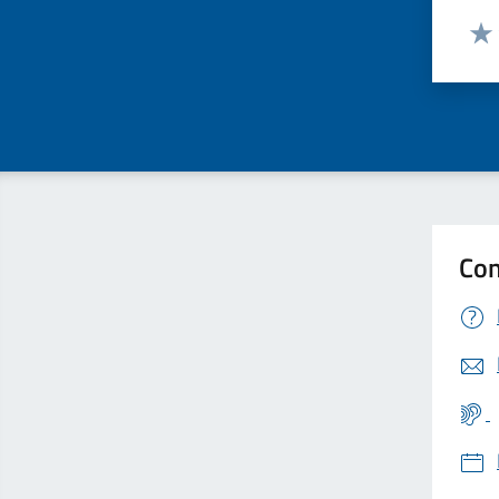
Valut
Valu
Con