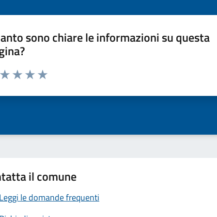
anto sono chiare le informazioni su questa
gina?
a da 1 a 5 stelle la pagina
ta 1 stelle su 5
Valuta 2 stelle su 5
Valuta 3 stelle su 5
Valuta 4 stelle su 5
Valuta 5 stelle su 5
tatta il comune
Leggi le domande frequenti