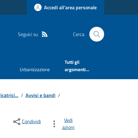
Accedi all'area personale
Seguici su
Cerca
Tutti gli
Urbanizzazione
argomenti...
catrici...
/
Avvisi e bandi
/
Vedi
Condividi
azioni