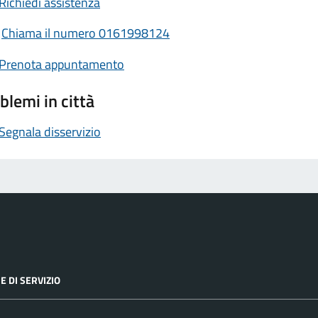
Richiedi assistenza
Chiama il numero 0161998124
Prenota appuntamento
blemi in città
Segnala disservizio
E DI SERVIZIO