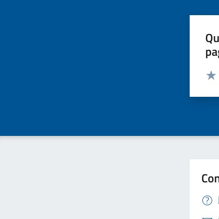
Qu
pa
Valut
Valu
Con