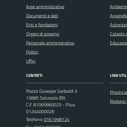
Aree amministrative
Ambient
Documenti e dati
Anagrafe 
Enti e fondazioni
Autorizza
Organi di governo
Catasto e
Personale amministrativo
Educazio
Politici
Uffici
CONTATTI
LINK UTIL
Piazza Giuseppe Garibaldi 3
Provincia
13885 Salussola (BI)
Regione
C.F. 81065860025 - P.Iva:
01204000028
Telefono:
0161998124