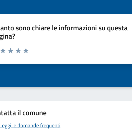
anto sono chiare le informazioni su questa
gina?
a da 1 a 5 stelle la pagina
ta 1 stelle su 5
Valuta 2 stelle su 5
Valuta 3 stelle su 5
Valuta 4 stelle su 5
Valuta 5 stelle su 5
tatta il comune
Leggi le domande frequenti