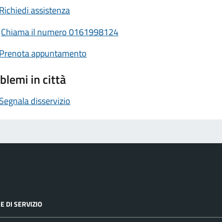
Richiedi assistenza
Chiama il numero 0161998124
Prenota appuntamento
blemi in città
Segnala disservizio
E DI SERVIZIO