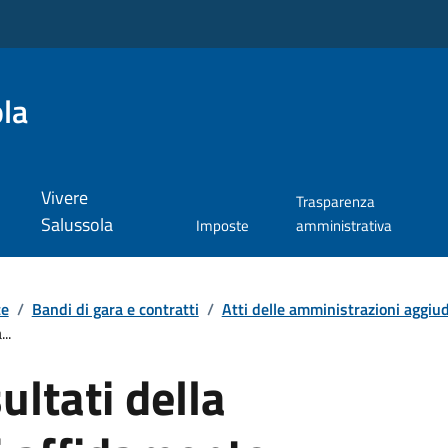
la
Vivere
Trasparenza
Salussola
Imposte
amministrativa
te
/
Bandi di gara e contratti
/
Atti delle amministrazioni aggiudi
..
sultati della