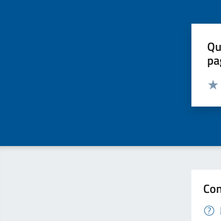
Qu
pa
Valut
Valu
Con