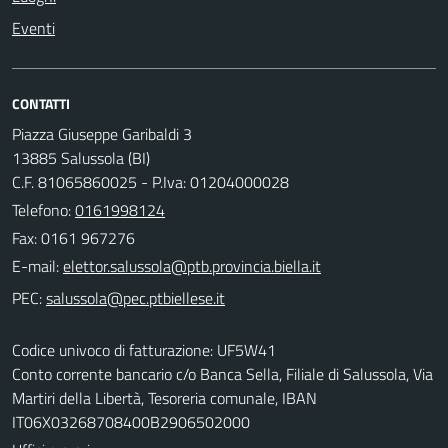
Eventi
CONTATTI
Piazza Giuseppe Garibaldi 3
13885 Salussola (BI)
C.F. 81065860025 - P.Iva: 01204000028
Telefono:
0161998124
Fax: 0161 967276
E-mail:
PEC:
Codice univoco di fatturazione: UF5W41
Conto corrente bancario c/o Banca Sella, Filiale di Salussola, Via
Martiri della Libertà, Tesoreria comunale, IBAN
IT06X03268708400B2906502000