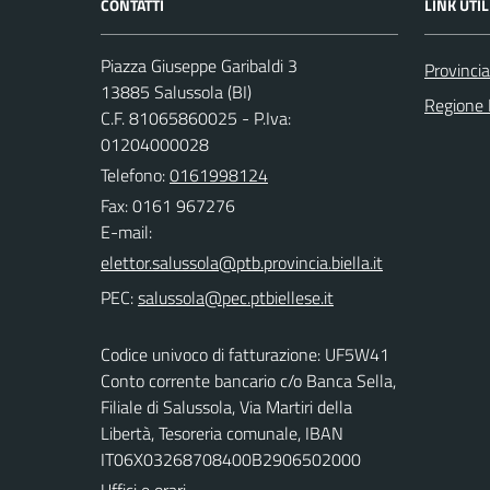
CONTATTI
LINK UTIL
Piazza Giuseppe Garibaldi 3
Provincia
13885 Salussola (BI)
Regione
C.F. 81065860025 - P.Iva:
01204000028
Telefono:
0161998124
Fax: 0161 967276
E-mail:
PEC:
Codice univoco di fatturazione: UF5W41
Conto corrente bancario c/o Banca Sella,
Filiale di Salussola, Via Martiri della
Libertà, Tesoreria comunale, IBAN
IT06X03268708400B2906502000
Uffici e orari