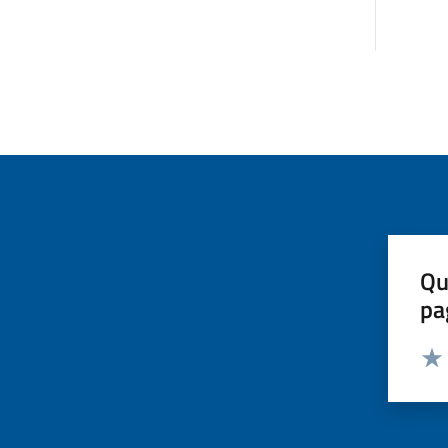
Qu
pa
Valut
Valu