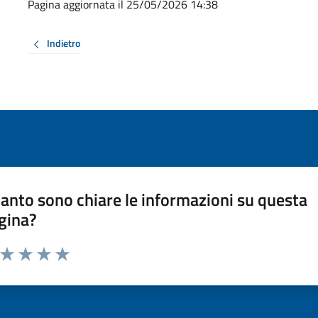
Pagina aggiornata il 25/05/2026 14:38
Indietro
anto sono chiare le informazioni su questa
gina?
a da 1 a 5 stelle la pagina
ta 1 stelle su 5
Valuta 2 stelle su 5
Valuta 3 stelle su 5
Valuta 4 stelle su 5
Valuta 5 stelle su 5