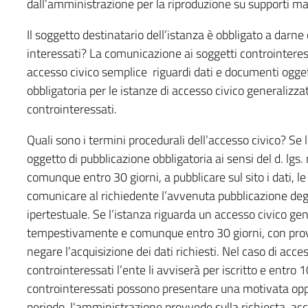
dall’amministrazione per la riproduzione su supporti mat
Il soggetto destinatario dell’istanza è obbligato a darn
interessati? La comunicazione ai soggetti controinteress
accesso civico semplice riguardi dati e documenti ogget
obbligatoria per le istanze di accesso civico generalizzat
controinteressati.
Quali sono i termini procedurali dell’accesso civico? Se 
oggetto di pubblicazione obbligatoria ai sensi del d. l
comunque entro 30 giorni, a pubblicare sul sito i dati, le
comunicare al richiedente l’avvenuta pubblicazione degli
ipertestuale. Se l’istanza riguarda un accesso civico ge
tempestivamente e comunque entro 30 giorni, con prov
negare l’acquisizione dei dati richiesti. Nel caso di acc
controinteressati l’ente li avviserà per iscritto e entro 1
controinteressati possono presentare una motivata oppo
periodo, l'amministrazione provvede sulla richiesta, acce