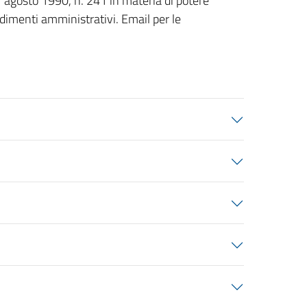
7 agosto 1990, n. 241 in materia di potere
edimenti amministrativi. Email per le