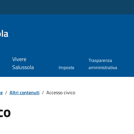
la
Vivere
Trasparenza
Salussola
Imposte
amministrativa
te
/
Altri contenuti
/
Accesso civico
co