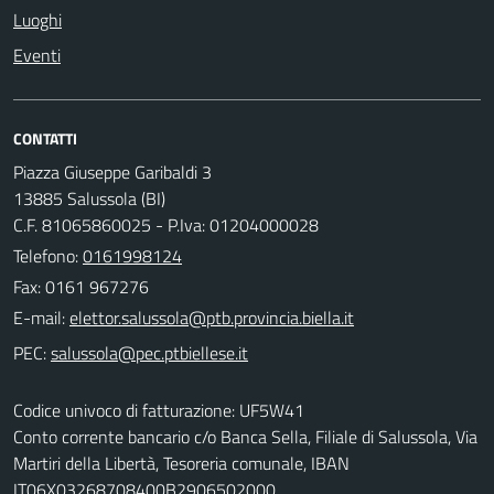
Luoghi
Eventi
CONTATTI
Piazza Giuseppe Garibaldi 3
13885 Salussola (BI)
C.F. 81065860025 - P.Iva: 01204000028
Telefono:
0161998124
Fax: 0161 967276
E-mail:
PEC:
Codice univoco di fatturazione: UF5W41
Conto corrente bancario c/o Banca Sella, Filiale di Salussola, Via
Martiri della Libertà, Tesoreria comunale, IBAN
IT06X03268708400B2906502000