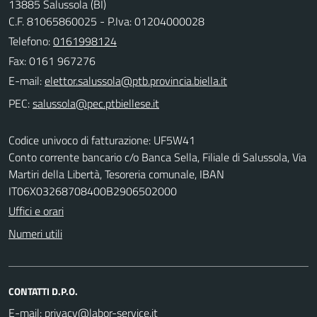
13885 Salussola (BI)
C.F. 81065860025 - P.Iva: 01204000028
Telefono:
0161998124
Fax: 0161 967276
E-mail:
PEC:
Codice univoco di fatturazione: UF5W41
Conto corrente bancario c/o Banca Sella, Filiale di Salussola, Via
Martiri della Libertà, Tesoreria comunale, IBAN
IT06X03268708400B2906502000
Uffici e orari
Numeri utili
CONTATTI D.P.O.
E-mail: