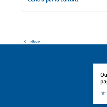
Indietro
Qu
pa
Valut
Valu