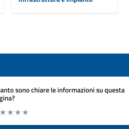
anto sono chiare le informazioni su questa
gina?
a da 1 a 5 stelle la pagina
ta 1 stelle su 5
Valuta 2 stelle su 5
Valuta 3 stelle su 5
Valuta 4 stelle su 5
Valuta 5 stelle su 5