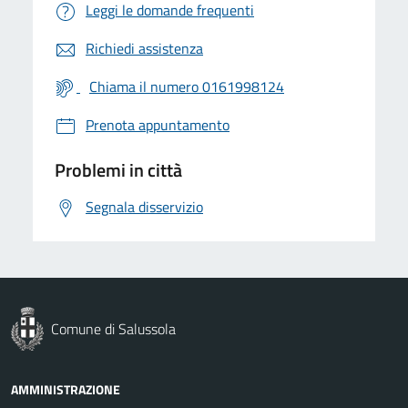
Leggi le domande frequenti
Richiedi assistenza
Chiama il numero 0161998124
Prenota appuntamento
Problemi in città
Segnala disservizio
Comune di Salussola
AMMINISTRAZIONE