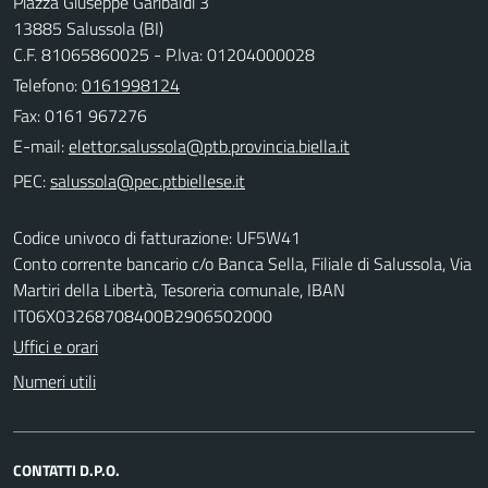
Piazza Giuseppe Garibaldi 3
13885 Salussola (BI)
C.F. 81065860025 - P.Iva: 01204000028
Telefono:
0161998124
Fax: 0161 967276
E-mail:
PEC:
Codice univoco di fatturazione: UF5W41
Conto corrente bancario c/o Banca Sella, Filiale di Salussola, Via
Martiri della Libertà, Tesoreria comunale, IBAN
IT06X03268708400B2906502000
Uffici e orari
Numeri utili
CONTATTI D.P.O.