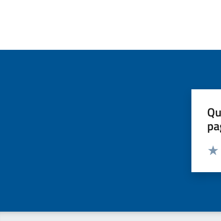
Qu
pa
Valut
Valu