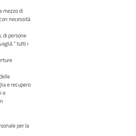
a mezzo di
 con necessità
, di persone
glià “ tutti i
erture
delle
glia e recupero
i e
in
rsonale per la