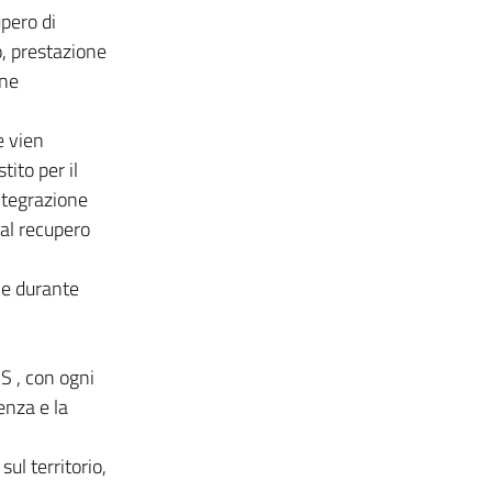
upero di
o, prestazione
one
e vien
ito per il
ntegrazione
 al recupero
he durante
S , con ogni
enza e la
ul territorio,