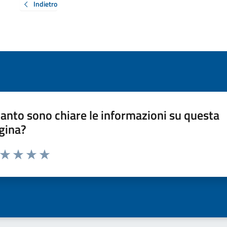
Indietro
anto sono chiare le informazioni su questa
gina?
a da 1 a 5 stelle la pagina
ta 1 stelle su 5
Valuta 2 stelle su 5
Valuta 3 stelle su 5
Valuta 4 stelle su 5
Valuta 5 stelle su 5