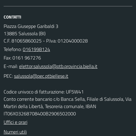
CONTATTI
Piazza Giuseppe Garibaldi 3
13885 Salussola (BI)
C.F. 81065860025 - P.Iva: 01204000028
Telefono:
0161998124
Fax: 0161 967276
E-mail:
PEC:
Codice univoco di fatturazione: UF5W41
Conto corrente bancario c/o Banca Sella, Filiale di Salussola, Via
Martiri della Libertà, Tesoreria comunale, IBAN
IT06X03268708400B2906502000
Uffici e orari
Numeri utili