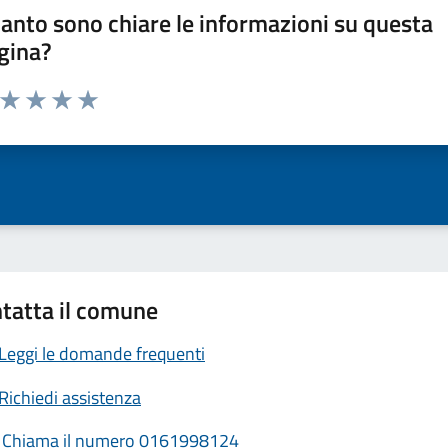
anto sono chiare le informazioni su questa
gina?
a da 1 a 5 stelle la pagina
ta 1 stelle su 5
Valuta 2 stelle su 5
Valuta 3 stelle su 5
Valuta 4 stelle su 5
Valuta 5 stelle su 5
tatta il comune
Leggi le domande frequenti
Richiedi assistenza
Chiama il numero 0161998124