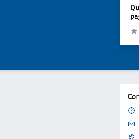
Qu
pa
Valut
Valu
Con