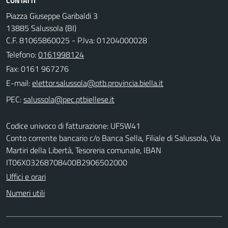
CONTATTI
Piazza Giuseppe Garibaldi 3
13885 Salussola (BI)
C.F. 81065860025 - P.Iva: 01204000028
Telefono:
0161998124
Fax: 0161 967276
E-mail:
PEC:
Codice univoco di fatturazione: UF5W41
Conto corrente bancario c/o Banca Sella, Filiale di Salussola, Via
Martiri della Libertà, Tesoreria comunale, IBAN
IT06X03268708400B2906502000
Uffici e orari
Numeri utili