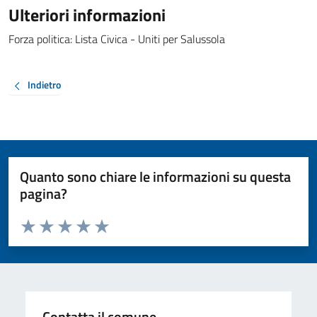
Ulteriori informazioni
Forza politica: Lista Civica - Uniti per Salussola
Indietro
Quanto sono chiare le informazioni su questa
pagina?
Valuta da 1 a 5 stelle la pagina
Valuta 1 stelle su 5
Valuta 2 stelle su 5
Valuta 3 stelle su 5
Valuta 4 stelle su 5
Valuta 5 stelle su 5
Contatta il comune