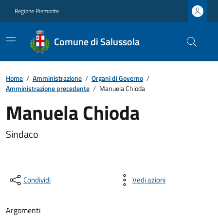
Regione Piemonte
Comune di Salussola
Home
/
Amministrazione
/
Organi di Governo
/
Amministrazione precedente
/
Manuela Chioda
Manuela Chioda
Sindaco
Condividi
Vedi azioni
Argomenti